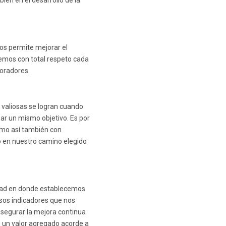
én en el desarrollo de la
nos permite mejorar el
emos con total respeto cada
boradores.
valiosas se logran cuando
ar un mismo objetivo. Es por
como así también con
o en nuestro camino elegido
dad en donde establecemos
rsos indicadores que nos
 asegurar la mejora continua
n un valor agregado acorde a