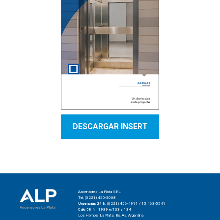
DESCARGAR INSERT
Ascensores La Plata SRL
Tel: (0221) 450-3008
Urgencias 24 h:
(0221) 456-4911 / 15 463-5541
Calle 58 Nº 1939 e/133 y 134
Los Hornos, La Plata. Bs. As. Argentina